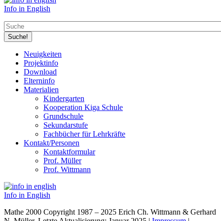
Info in English
Suche
Neuigkeiten
Projektinfo
Hauptmenü
Download
(Levels
Elterninfo
Materialien
1-
Kindergarten
3)
Kooperation Kiga Schule
Grundschule
Sekundarstufe
Fachbücher für Lehrkräfte
Kontakt/Personen
Kontaktformular
Prof. Müller
Prof. Wittmann
Info in English
Mathe 2000 Copyright 1987 – 2025 Erich Ch. Wittmann & Gerhard
N. Müller, Letzte Aktualisierung: Januar 2025 |
Impressum
|